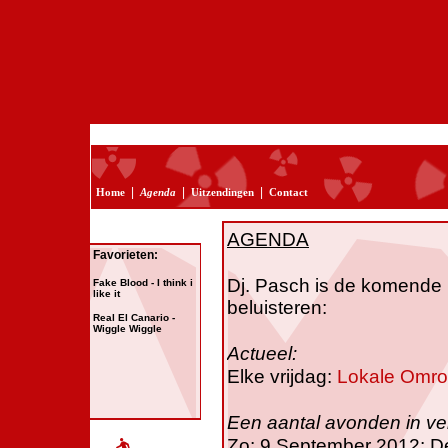
|
|
|
Home
Agenda
Uitzendingen
Contact
AGENDA
Favorieten:
Dj. Pasch is de komende 
Fake Blood - I think i
like it
beluisteren:
Real El Canario -
Wiggle Wiggle
Actueel:
Elke vrijdag:
Lokale Omr
Een aantal avonden in ve
Zo: 9 September 2012: De