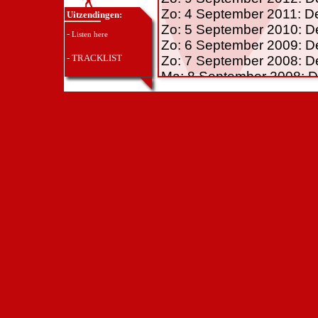
Zo: 4 September 2011: De
Uitzendingen:
Zo: 5 September 2010: De
-
Listen here
Zo: 6 September 2009: De
-
TRACKLIST
Zo: 7 September 2008: De
Ma: 8 September 2008: D
Vr: 27 Juni 2008: Beslote
Za: 24 Mei 2008: Bar/Ca
Za: 24 November 2007: Besl
Ma: 10 September 2007: 
Za: 23 December 2006: D
Za: 26 Augustus 2006: D
Za: 15 Juli 2006: Discoth
Vr: 8 April 2006: Discoth
Za: 31 Maart 2006: Disco
Za: 11 Maart 2006: Disco
Do: 26 Januari 2006: Don
Za: 3 September 2005: D
Za: 19 Augustus 2005: D
Za: 9 Juli: 2005: Discot
van de Klubbheads)